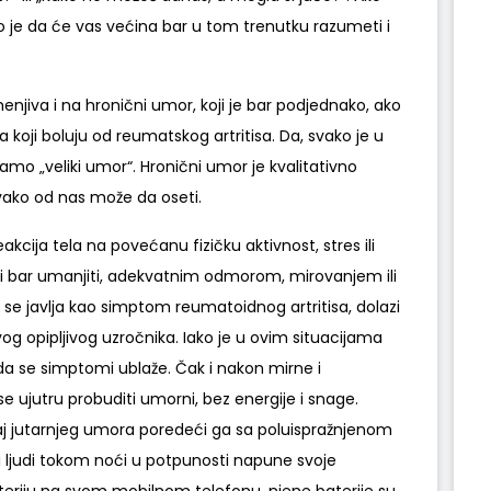
o je da će vas većina bar u tom trenutku razumeti i
njiva i na hronični umor, koji je bar podjednako, ako
koji boluju od reumatskog artritisa. Da, svako je u
samo „veliki umor“. Hronični umor je kvalitativno
vako od nas može da oseti.
akcija tela na povećanu fizičku aktivnost, stres ili
li bar umanjiti, adekvatnim odmorom, mirovanjem ili
i se javlja kao simptom reumatoidnog artritisa, dolazi
kvog opipljivog uzročnika. Iako je u ovim situacijama
a se simptomi ublaže. Čak i nakon mirne i
e ujutru probuditi umorni, bez energije i snage.
ćaj jutarnjeg umora poredeći ga sa poluispražnjenom
 ljudi tokom noći u potpunosti napune svoje