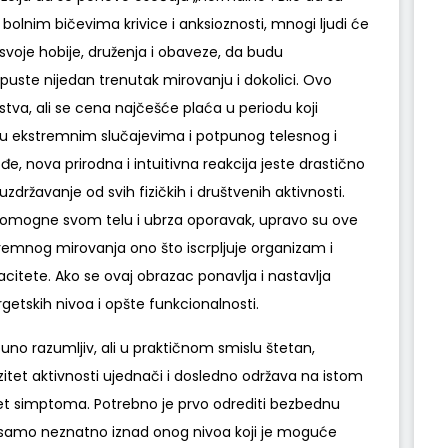
bolnim bičevima krivice i anksioznosti, mnogi ljudi će
voje hobije, druženja i obaveze, da budu
epuste nijedan trenutak mirovanju i dokolici. Ovo
tva, ali se cena najčešće plaća u periodu koji
a u ekstremnim slučajevima i potpunog telesnog i
, nova prirodna i intuitivna reakcija jeste drastično
ržavanje od svih fizičkih i društvenih aktivnosti.
 pomogne svom telu i ubrza oporavak, upravo su ove
remnog mirovanja ono što iscrpljuje organizam i
itete. Ako se ovaj obrazac ponavlja i nastavlja
getskih nivoa i opšte funkcionalnosti.
uno razumljiv, ali u praktičnom smislu štetan,
nzitet aktivnosti ujednači i dosledno održava na istom
tet simptoma. Potrebno je prvo odrediti bezbednu
je samo neznatno iznad onog nivoa koji je moguće