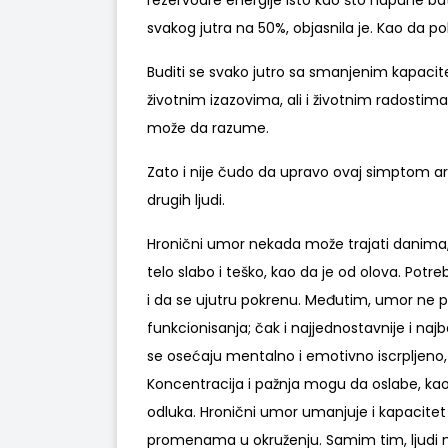
rezervoare energije isto kao što napune ba
svakog jutra na 50%, objasnila je. Kao da p
Buditi se svako jutro sa smanjenim kapac
životnim izazovima, ali i životnim radostima,
može da razume.
Zato i nije čudo da upravo ovaj simptom art
drugih ljudi.
Hronični umor nekada može trajati danima,
telo slabo i teško, kao da je od olova. Potr
i da se ujutru pokrenu. Međutim, umor ne 
funkcionisanja; čak i najjednostavnije i n
se osećaju mentalno i emotivno iscrpljeno
Koncentracija i pažnja mogu da oslabe, ka
odluka. Hronični umor umanjuje i kapacitet
promenama u okruženju. Samim tim, ljudi mo