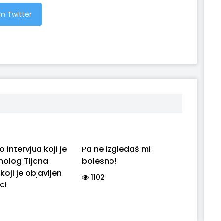
n Twitter
 intervjua koji je
Pa ne izgledaš mi
holog Tijana
bolesno!
koji je objavljen
1102
ici