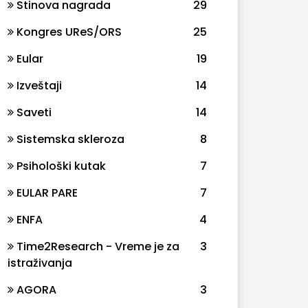
Stinova nagrada
29
Kongres UReS/ORS
25
Eular
19
Izveštaji
14
Saveti
14
Sistemska skleroza
8
Psihološki kutak
7
EULAR PARE
7
ENFA
4
Time2Research - Vreme je za
3
istraživanja
AGORA
3