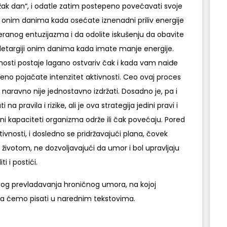
težak dan“, i odatle zatim postepeno povećavati svoje
 onim danima kada osećate iznenadni priliv energije
teranog entuzijazma i da odolite iskušenju da obavite
 letargiji onim danima kada imate manje energije.
osti postaje lagano ostvariv čak i kada vam naiđe
ereno pojačate intenzitet aktivnosti. Ceo ovaj proces
aravno nije jednostavno izdržati. Dosadno je, pa i
a pravila i rizike, ali je ova strategija jedini pravi i
lni kapaciteti organizma održe ili čak povećaju. Pored
ivnosti, i dosledno se pridržavajući plana, čovek
ivotom, ne dozvoljavajući da umor i bol upravljaju
i i postići.
nog prevladavanja hroničnog umora, na kojoj
jima ćemo pisati u narednim tekstovima.