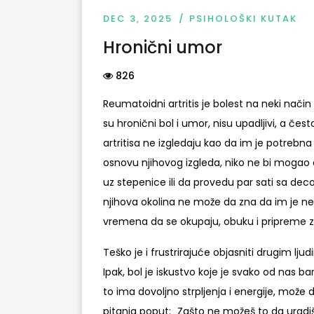
DEC 3, 2025
PSIHOLOŠKI KUTAK
Hronični umor
826
Reumatoidni artritis je bolest na neki način 
su hronični bol i umor, nisu upadljivi, a čes
artritisa ne izgledaju kao da im je potreb
osnovu njihovog izgleda, niko ne bi mogao 
uz stepenice ili da provedu par sati sa de
njihova okolina ne može da zna da im je ne
vremena da se okupaju, obuku i pripreme z
Teško je i frustrirajuće objasniti drugim lj
Ipak, bol je iskustvo koje je svako od nas b
to ima dovoljno strpljenja i energije, može d
pitanja poput: „Zašto ne možeš to da uradiš