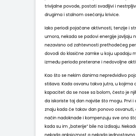
trivijalne povode, postati svadljivi i nestrpl
drugima i stalnom osećanju krivice.
Iako periodi pojačane aktivnosti, tenzije i
umora, nekada se padovi energije javljaju
nezavisno od zahtevnosti prethodećeg peri
dovodi do klasične zamke u koju upadaju mnog
između perioda preterane i nedovoljne akti
Kao što se nekim danima nepredvidivo poj
stišava. Kada osvanu takva jutra, u kojima o
kapacitet da se nose sa bolom, često je nji
da iskoriste taj dan najviše što mogu. Prvi
znaju kada će takav dan ponovo osvanuti, a
način nadoknade i kompenzuju sve ono što n
kada su im „baterije“ bile na izdisaju. Nekad
nekada anksioznost a nekada jednostavno ž