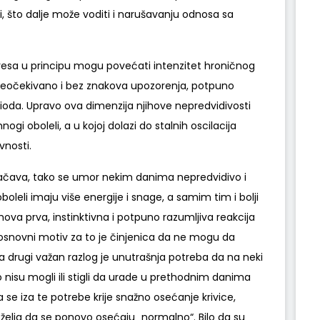
jivi, što dalje može voditi i narušavanju odnosa sa
 stresa u principu mogu povećati intenzitet hroničnog
 neočekivano i bez znakova upozorenja, potpuno
oda. Upravo ova dimenzija njihove nepredvidivosti
i oboleli, a u kojoj dolazi do stalnih oscilacija
vnosti.
ačava, tako se umor nekim danima nepredvidivo i
boleli imaju više energije i snage, a samim tim i bolji
hova prva, instinktivna i potpuno razumljiva reakcija
 i osnovni motiv za to je činjenica da ne mogu da
 drugi važan razlog je unutrašnja potreba da na neki
isu mogli ili stigli da urade u prethodnim danima
a se iza te potrebe krije snažno osećanje krivice,
elja da se ponovo osećaju „normalno“. Bilo da su