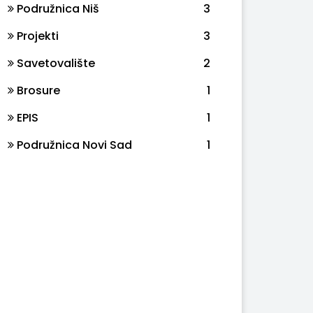
Podružnica Niš
3
Projekti
3
Savetovalište
2
Brosure
1
EPIS
1
Podružnica Novi Sad
1