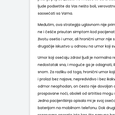
ljude podsetite da Vas nešto boli, verovatn
saosećati sa Vama.
Međutim, ova strategija uglavnom nije prime
ne i češće prisutan simptom kod pacijenata 
životu osetio i umor, ali hronični umor nije 
drugačije iskustvo u odnosu na umor koji s
Umor koji osećaju zdravi ljudi je normalna re
nedostatak sna, i moguće ga je odagnati, i
snom. Za razliku od toga, hronični umor koj
i prolazi bez najave, nepredvidivo i bez ika
odmor neophodan, on često nije dovoljan d
prospavane noći, oboleli od artritisa mogu s
Jedna pacijentkinja opisala mi je svoj ose
baterijom na mobilnom telefonu. Dok drugi