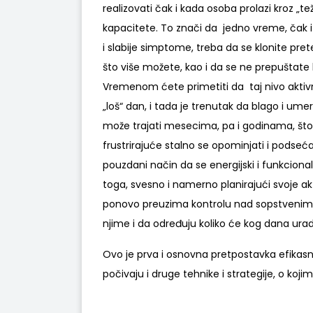
realizovati čak i kada osoba prolazi kroz „
kapacitete. To znači da jedno vreme, čak i
i slabije simptome, treba da se klonite pre
što više možete, kao i da se ne prepuštate
Vremenom ćete primetiti da taj nivo aktivn
„loš“ dan, i tada je trenutak da blago i um
može trajati mesecima, pa i godinama, što n
frustrirajuće stalno se opominjati i podsećati n
pouzdani način da se energijski i funkciona
toga, svesno i namerno planirajući svoje akt
ponovo preuzima kontrolu nad sopstvenim ž
njime i da određuju koliko će kog dana uradit
Ovo je prva i osnovna pretpostavka efikas
počivaju i druge tehnike i strategije, o ko