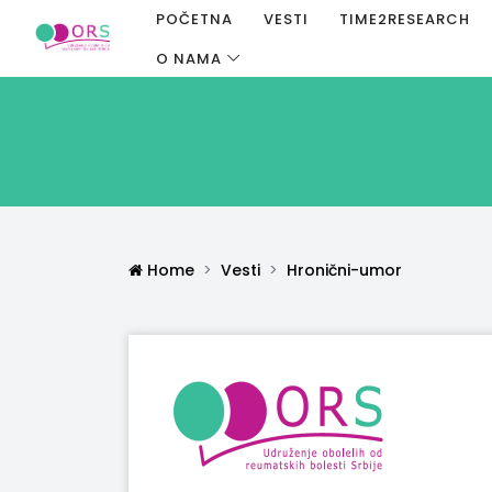
POČETNA
VESTI
TIME2RESEARCH
O NAMA
Home
Vesti
Hronični-umor