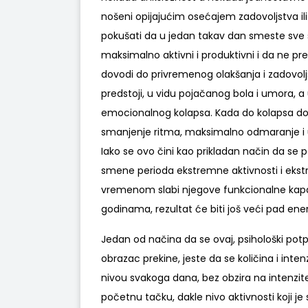
nošeni opijajućim osećajem zadovoljstva ili 
pokušati da u jedan takav dan smeste sve s
maksimalno aktivni i produktivni i da ne pr
dovodi do privremenog olakšanja i zadovoljs
predstoji, u vidu pojačanog bola i umora, 
emocionalnog kolapsa. Kada do kolapsa dođe
smanjenje ritma, maksimalno odmaranje i uzd
Iako se ovo čini kao prikladan način da se
smene perioda ekstremne aktivnosti i ekst
vremenom slabi njegove funkcionalne kapac
godinama, rezultat će biti još veći pad ener
Jedan od načina da se ovaj, psihološki potp
obrazac prekine, jeste da se količina i inte
nivou svakoga dana, bez obzira na intenzi
početnu tačku, dakle nivo aktivnosti koji 