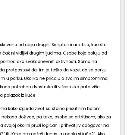
skrivena od očiju drugih. Simptomi artritisa, kao što
to čak ni vidljivi drugim ljudima. Osobe koje boluju od
na pomoć oko svakodnevnih aktivnosti. Samo na
da pretpostavi da im je teško da voze, da se penju
com u parku. Ukoliko ne pričaju o svojim simptomima,
kada potrebno dvostruko ili višestruko puta više
a polazak iz kuće.
udima kako izgleda život sa stalno prisutnim bolom.
ar nekada doživeo, pa tako, osoba sa artritisom, ako za
a svojoj okolini pruži logičan i prihvatljiv odogovor na
?“ ili „Kako ne možeš danas, a mogla si juče?“. Ako