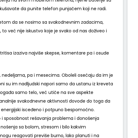
teriju na svom mobilnom telefonu, njene baterije su
okušavate da punite telefon punjačem koji ne radi.
itetom da se nosimo sa svakodnevnim zadacima,
 to već nije iskustvo koje je svako od nas doživeo i
ritisa izaziva najviše skepse, komentare pa i osude
 nedeljama, pa i mesecima. Oboleli osećaju da im je
ebni su im nadljudski napori samo da ustanu iz kreveta
pogađa samo telo, već utiče na sve aspekte
ajbanalnije svakodnevne aktivnosti dovode do toga da
, energijski isceđeno i potpuno bespomoćno.
o i sposobnost rešavanja problema i donošenja
 nošenja sa bolom, stresom i bilo kakvim
gu reagovati previše burno, lako planuti i na