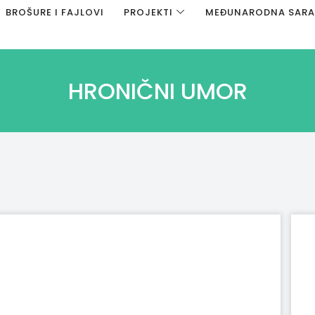
BROŠURE I FAJLOVI
PROJEKTI
MEĐUNARODNA SAR
HRONIČNI UMOR