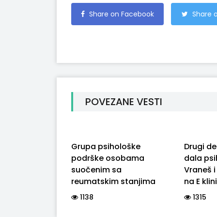
Share on Facebook
Share o
POVEZANE VESTI
Grupa psihološke
Drugi deo
podrške osobama
dala psi
suočenim sa
Vraneš i 
reumatskim stanjima
na E klin
1138
1315