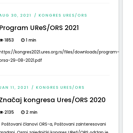
AUG 30, 2021
KONGRES URES/ORS
Program UReS/ORS 2021
1853
1 min
https://kongres2021.ures.org.rs/files/downloads/program-
orsa-29-08-2021.pdf
JAN 11, 2021
KONGRES URES/ORS
Značaj kongresa Ures/ORS 2020
2135
2 min
Poštovani članovi ORS-a, Poštovani zainteresovani
građani, Osmi zajednički kongres UReS/ORS održan je