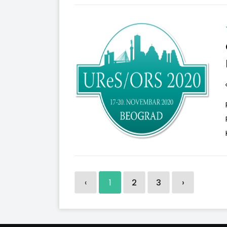
‹
1
2
3
›