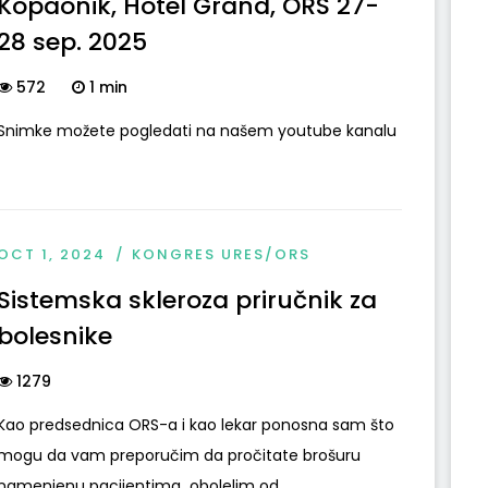
Kopaonik, Hotel Grand, ORS 27-
28 sep. 2025
572
1 min
Snimke možete pogledati na našem youtube kanalu
OCT 1, 2024
KONGRES URES/ORS
Sistemska skleroza priručnik za
bolesnike
1279
Kao predsednica ORS-a i kao lekar ponosna sam što
mogu da vam preporučim da pročitate brošuru
namenjenu pacijentima obolelim od...