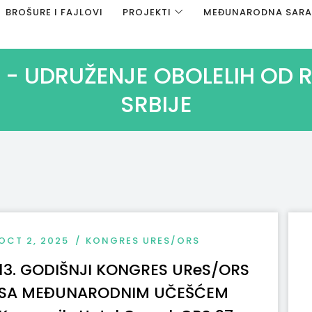
BROŠURE I FAJLOVI
PROJEKTI
MEĐUNARODNA SAR
- UDRUŽENJE OBOLELIH OD 
SRBIJE
OCT 2, 2025
KONGRES URES/ORS
13. GODIŠNJI KONGRES UReS/ORS
SA MEĐUNARODNIM UČEŠĆEM