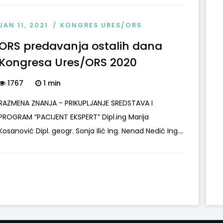
JAN 11, 2021
KONGRES URES/ORS
ORS predavanja ostalih dana
Kongresa Ures/ORS 2020
1767
1 min
RAZMENA ZNANJA - PRIKUPLJANJE SREDSTAVA I
PROGRAM “PACIJENT EKSPERT” Dipl.ing Marija
Kosanović Dipl. geogr. Sonja Ilić Ing. Nenad Nedić Ing....