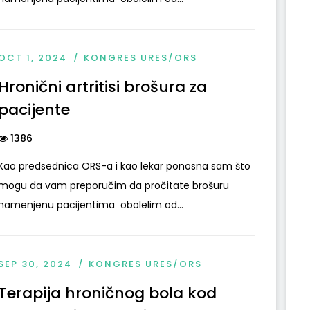
OCT 1, 2024
KONGRES URES/ORS
Hronični artritisi brošura za
pacijente
1386
Kao predsednica ORS-a i kao lekar ponosna sam što
mogu da vam preporučim da pročitate brošuru
namenjenu pacijentima obolelim od...
SEP 30, 2024
KONGRES URES/ORS
Terapija hroničnog bola kod