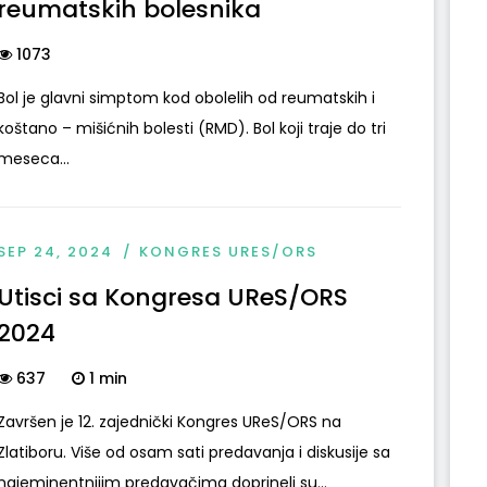
reumatskih bolesnika
1073
Bol je glavni simptom kod obolelih od reumatskih i
koštano – mišićnih bolesti (RMD). Bol koji traje do tri
meseca...
SEP 24, 2024
KONGRES URES/ORS
Utisci sa Kongresa UReS/ORS
2024
637
1 min
Završen je 12. zajednički Kongres UReS/ORS na
Zlatiboru. Više od osam sati predavanja i diskusije sa
najeminentnijim predavačima doprineli su...