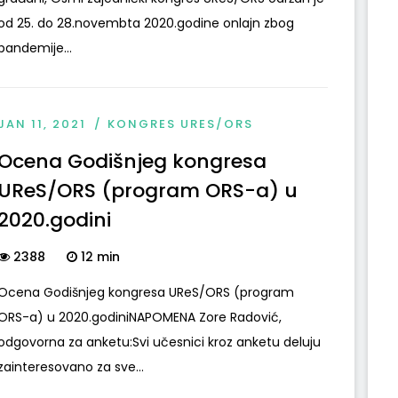
od 25. do 28.novembta 2020.godine onlajn zbog
pandemije...
JAN 11, 2021
KONGRES URES/ORS
Ocena Godišnjeg kongresa
UReS/ORS (program ORS-a) u
2020.godini
2388
12 min
Ocena Godišnjeg kongresa UReS/ORS (program
ORS-a) u 2020.godiniNAPOMENA Zore Radović,
odgovorna za anketu:Svi učesnici kroz anketu deluju
zainteresovano za sve...