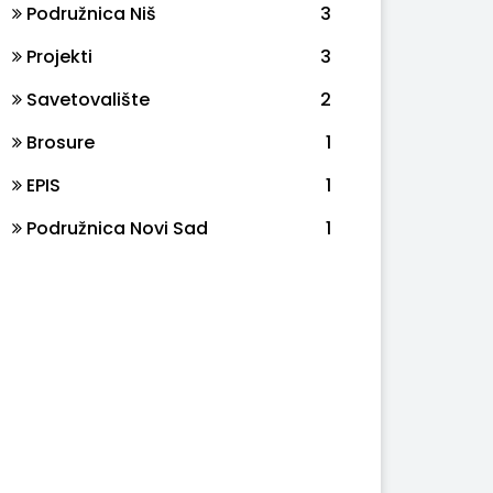
Podružnica Niš
3
Projekti
3
Savetovalište
2
Brosure
1
EPIS
1
Podružnica Novi Sad
1