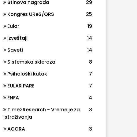
Stinova nagrada
29
Kongres UReS/ORS
25
Eular
19
Izveštaji
14
Saveti
14
Sistemska skleroza
8
Psihološki kutak
7
EULAR PARE
7
ENFA
4
Time2Research - Vreme je za
3
istraživanja
AGORA
3