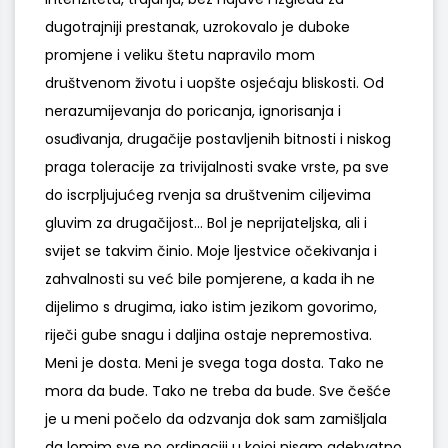
dugotrajniji prestanak, uzrokovalo je duboke
promjene i veliku štetu napravilo mom
društvenom životu i uopšte osjećaju bliskosti. Od
nerazumijevanja do poricanja, ignorisanja i
osuđivanja, drugačije postavljenih bitnosti i niskog
praga toleracije za trivijalnosti svake vrste, pa sve
do iscrpljujućeg rvenja sa društvenim ciljevima
gluvim za drugačijost… Bol je neprijateljska, ali i
svijet se takvim činio. Moje ljestvice očekivanja i
zahvalnosti su već bile pomjerene, a kada ih ne
dijelimo s drugima, iako istim jezikom govorimo,
riječi gube snagu i daljina ostaje nepremostiva.
Meni je dosta. Meni je svega toga dosta. Tako ne
mora da bude. Tako ne treba da bude. Sve češće
je u meni počelo da odzvanja dok sam zamišljala
da lomim sve po ordinaciji u kojoj nisam adekvatno