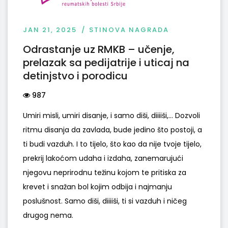
JAN 21, 2025
STINOVA NAGRADA
Odrastanje uz RMKB – učenje,
prelazak sa pedijatrije i uticaj na
detinjstvo i porodicu
987
Umiri misli, umiri disanje, i samo diši, diiiiši,... Dozvoli
ritmu disanja da zavlada, bude jedino što postoji, a
ti budi vazduh. I to tijelo, što kao da nije tvoje tijelo,
prekrij lakoćom udaha i izdaha, zanemarujući
njegovu neprirodnu težinu kojom te pritiska za
krevet i snažan bol kojim odbija i najmanju
poslušnost. Samo diši, diiiiši, ti si vazduh i ničeg
drugog nema.