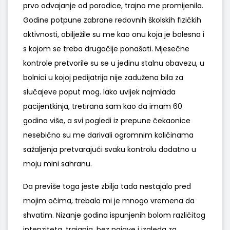
prvo odvajanje od porodice, trajno me promijenila.
Godine potpune zabrane redovnih školskih fizičkih
aktivnosti, obilježile su me kao onu koja je bolesna i
s kojom se treba drugačije ponašati. Mjesečne
kontrole pretvorile su se u jedinu stalnu obavezu, u
bolnici u kojoj pedijatrija nije zadužena bila za
slučajeve poput mog. Iako uvijek najmlađa
pacijentkinja, tretirana sam kao da imam 60
godina više, a svi pogledi iz prepune čekaonice
nesebično su me darivali ogromnim količinama
sažaljenja pretvarajući svaku kontrolu dodatno u
moju mini sahranu.
Da previše toga jeste zbilja tada nestajalo pred
mojim očima, trebalo mi je mnogo vremena da
shvatim. Nizanje godina ispunjenih bolom različitog
intenziteta, trajanja, bez najave i izgleda za