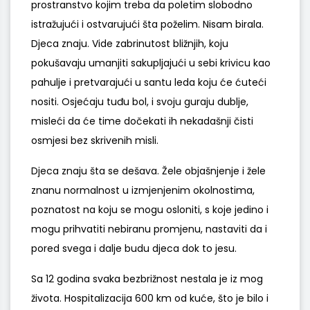
prostranstvo kojim treba da poletim slobodno
istražujući i ostvarujući šta poželim. Nisam birala.
Djeca znaju. Vide zabrinutost bližnjih, koju
pokušavaju umanjiti sakupljajući u sebi krivicu kao
pahulje i pretvarajući u santu leda koju će ćuteći
nositi. Osjećaju tuđu bol, i svoju guraju dublje,
misleći da će time dočekati ih nekadašnji čisti
osmjesi bez skrivenih misli.
Djeca znaju šta se dešava. Žele objašnjenje i žele
znanu normalnost u izmjenjenim okolnostima,
poznatost na koju se mogu osloniti, s koje jedino i
mogu prihvatiti nebiranu promjenu, nastaviti da i
pored svega i dalje budu djeca dok to jesu.
Sa 12 godina svaka bezbrižnost nestala je iz mog
života. Hospitalizacija 600 km od kuće, što je bilo i