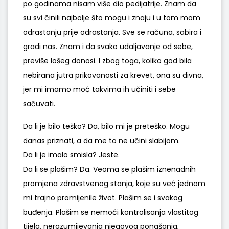
po godinama nisam više dio pedijatrije. Znam da
su svi činili najbolje što mogu i znaju i u tom mom
odrastanju prije odrastanja. Sve se računa, sabira i
gradi nas. Znam i da svako udaljavanje od sebe,
previše lošeg donosi. I zbog toga, koliko god bila
nebirana jutra prikovanosti za krevet, ona su divna,
jer mi imamo moć takvima ih učiniti i sebe
sačuvati.
Da li je bilo teško? Da, bilo mi je preteško. Mogu
danas priznati, a da me to ne učini slabijom.
Da li je imalo smisla? Jeste.
Da li se plašim? Da. Veoma se plašim iznenadnih
promjena zdravstvenog stanja, koje su već jednom
mi trajno promijenile život. Plašim se i svakog
buđenja. Plašim se nemoći kontrolisanja vlastitog
tijela, nerazumijevanja njegovog ponašanja,