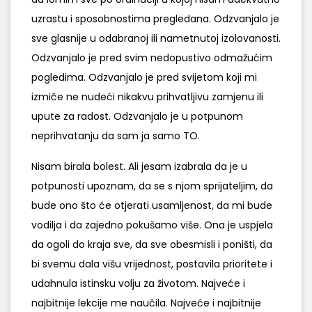
uzrastu i sposobnostima pregledana. Odzvanjalo je
sve glasnije u odabranoj ili nametnutoj izolovanosti.
Odzvanjalo je pred svim nedopustivo odmažućim
pogledima. Odzvanjalo je pred svijetom koji mi
izmiče ne nudeći nikakvu prihvatljivu zamjenu ili
upute za radost. Odzvanjalo je u potpunom
neprihvatanju da sam ja samo TO.
Nisam birala bolest. Ali jesam izabrala da je u
potpunosti upoznam, da se s njom sprijateljim, da
bude ono što će otjerati usamljenost, da mi bude
vodilja i da zajedno pokušamo više. Ona je uspjela
da ogoli do kraja sve, da sve obesmisli i poništi, da
bi svemu dala višu vrijednost, postavila prioritete i
udahnula istinsku volju za životom. Najveće i
najbitnije lekcije me naučila. Najveće i najbitnije