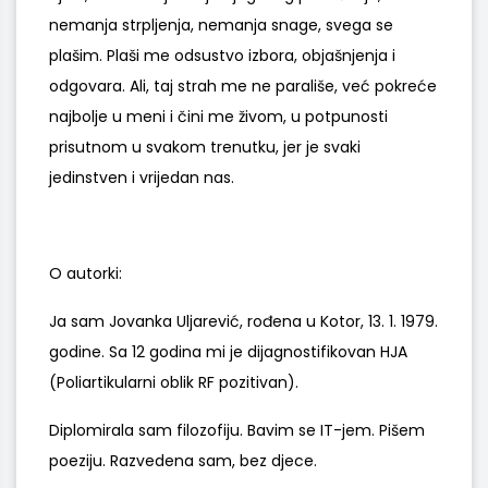
nemanja strpljenja, nemanja snage, svega se
plašim. Plaši me odsustvo izbora, objašnjenja i
odgovara. Ali, taj strah me ne parališe, već pokreće
najbolje u meni i čini me živom, u potpunosti
prisutnom u svakom trenutku, jer je svaki
jedinstven i vrijedan nas.
O autorki:
Ja sam Jovanka Uljarević, rođena u Kotor, 13. 1. 1979.
godine. Sa 12 godina mi je dijagnostifikovan HJA
(Poliartikularni oblik RF pozitivan).
Diplomirala sam filozofiju. Bavim se IT-jem. Pišem
poeziju. Razvedena sam, bez djece.