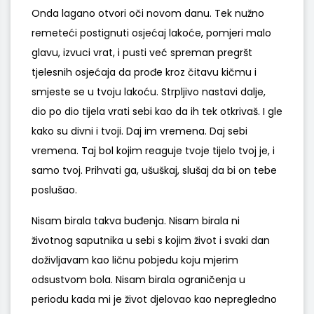
Onda lagano otvori oči novom danu. Tek nužno
remeteći postignuti osjećaj lakoće, pomjeri malo
glavu, izvuci vrat, i pusti već spreman pregršt
tjelesnih osjećaja da prođe kroz čitavu kičmu i
smjeste se u tvoju lakoću. Strpljivo nastavi dalje,
dio po dio tijela vrati sebi kao da ih tek otkrivaš. I gle
kako su divni i tvoji. Daj im vremena. Daj sebi
vremena. Taj bol kojim reaguje tvoje tijelo tvoj je, i
samo tvoj. Prihvati ga, ušuškaj, slušaj da bi on tebe
poslušao.
Nisam birala takva buđenja. Nisam birala ni
životnog saputnika u sebi s kojim život i svaki dan
doživljavam kao ličnu pobjedu koju mjerim
odsustvom bola. Nisam birala ograničenja u
periodu kada mi je život djelovao kao nepregledno