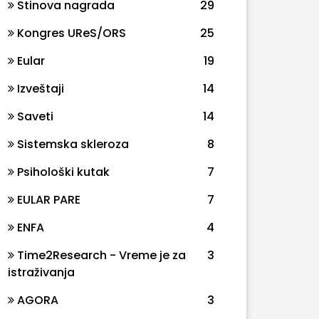
Stinova nagrada
29
Kongres UReS/ORS
25
Eular
19
Izveštaji
14
Saveti
14
Sistemska skleroza
8
Psihološki kutak
7
EULAR PARE
7
ENFA
4
Time2Research - Vreme je za
3
istraživanja
AGORA
3