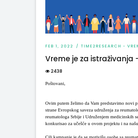
FEB 1, 2022
TIME2RESEARCH - VRE
Vreme je za istraživanja
2438
Poštovani,
Ovim putem želimo da Vam predstavimo novi proj
strane Evropskog saveza udruženja za reumato
reumatologa Srbije i Udruženjem medicinskih sest
konkurisao za učešće u ovom projektu i na našu
Cilj kampanje je da se motivišu osobe sa reuma