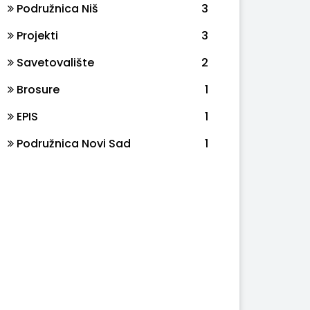
Podružnica Niš
3
Projekti
3
Savetovalište
2
Brosure
1
EPIS
1
Podružnica Novi Sad
1