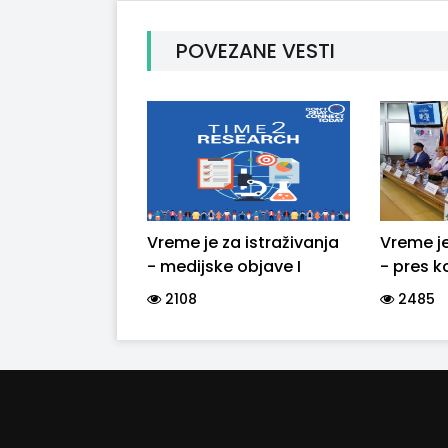
POVEZANE VESTI
Vreme je za istraživanja
Vreme je
- medijske objave I
- pres k
2108
2485