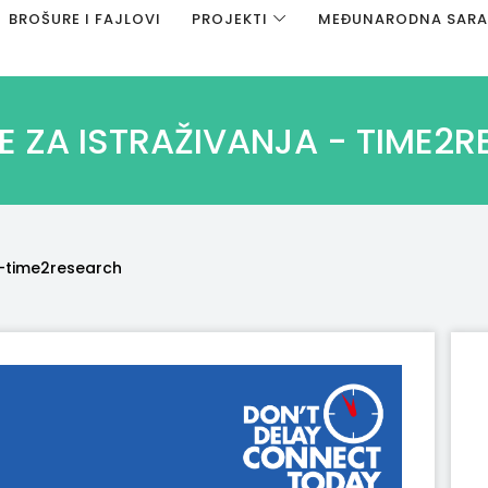
BROŠURE I FAJLOVI
PROJEKTI
MEĐUNARODNA SAR
E ZA ISTRAŽIVANJA - TIME2
a-time2research