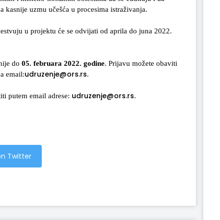
i da kasnije uzmu učešća u procesima istraživanja.
estvuju u projektu će se odvijati od aprila do juna 2022.
nije do
05. februara 2022. godine
. Prijavu možete obaviti
udruzenje@ors.rs
a email:
.
udruzenje@ors.rs
iti putem email adrese:
.
n Twitter