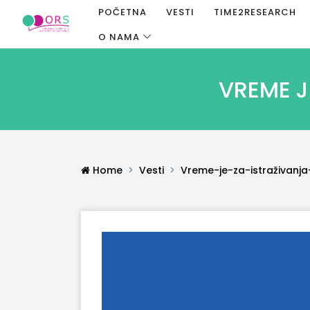
POČETNA
VESTI
TIME2RESEARCH
O NAMA
VREME J
Home
Vesti
Vreme-je-za-istraživanj