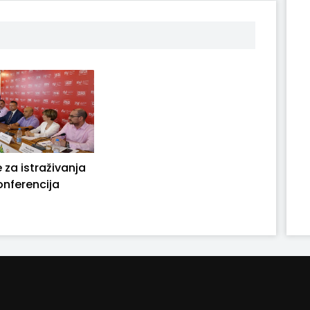
 za istraživanja
onferencija